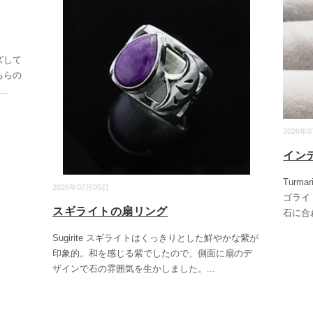
ズして
ちらの
...
2026年
イン
Turm
2026年07月05日
ゴライ
スギライトの扇リング
石に合
Sugirite スギライトはくっきりとした鮮やかな紫が
印象的。和を感じる紫でしたので、側面に扇のデ
ザインで石の雰囲気を生かしました。
...