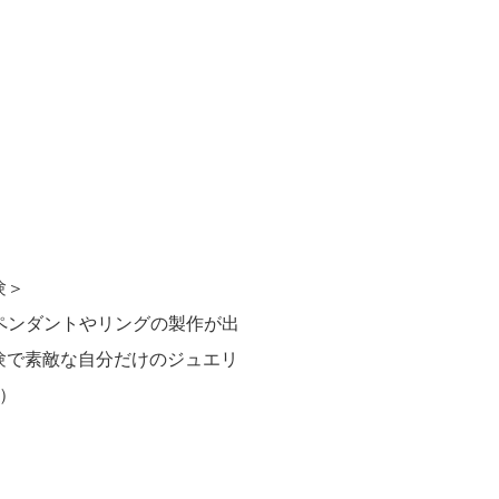
験＞
しペンダントやリングの製作が出
験で素敵な自分だけのジュエリ
）