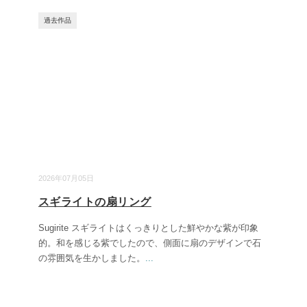
過去作品
2026年07月05日
スギライトの扇リング
Sugirite スギライトはくっきりとした鮮やかな紫が印象
的。和を感じる紫でしたので、側面に扇のデザインで石
の雰囲気を生かしました。
...